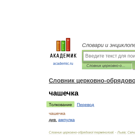
Словари и энциклоп
academic.ru
Словник церковно-обрядової термінології
Словник церковно-обрядової
чашечка
Толкование
Перевод
чашечка
див
.
ампулка
Словник
церковно
-
обрядової
терм
і
нолог
і
ї
. -
Льв
і
в
;
Св
і
ч