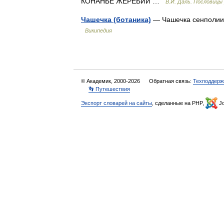
КОНАНЬЕ ЖЕРЕБИЙ …
В.И. Даль. Пословицы
Чашечка (ботаника)
— Чашечка сенполии (
Википедия
© Академик, 2000-2026
Обратная связь:
Техподдерж
👣 Путешествия
Экспорт словарей на сайты
, сделанные на PHP,
Jo