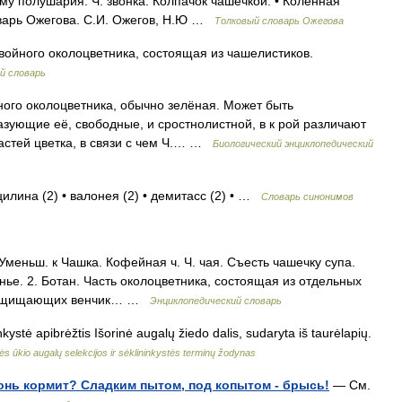
му полушария. Ч. звонка. Колпачок чашечкой. • Коленная
оварь Ожегова. С.И. Ожегов, Н.Ю …
Толковый словарь Ожегова
войного околоцветника, состоящая из чашелистиков.
й словарь
ного околоцветника, обычно зелёная. Может быть
азующие её, свободные, и сростнолистной, в к рой различают
частей цветка, в связи с чем Ч.… …
Биологический энциклопедический
цилина (2) • валонея (2) • демитасс (2) • …
Словарь синонимов
1. Уменьш. к Чашка. Кофейная ч. Ч. чая. Съесть чашечку супа.
нье. 2. Ботан. Часть околоцветника, состоящая из отдельных
, защищающих венчик… …
Энциклопедический словарь
kystė apibrėžtis Išorinė augalų žiedo dalis, sudaryta iš taurėlapių.
s ūkio augalų selekcijos ir sėklininkystės terminų žodynas
конь кормит? Сладким пытом, под копытом - брысь!
— См.