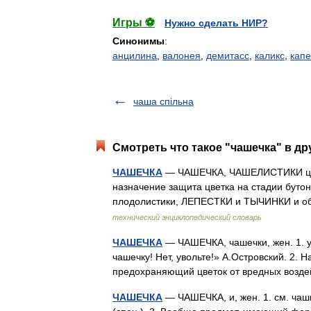
Игры ⚽
Нужно сделать НИР?
Синонимы
:
анцилина
,
валонея
,
демитасс
,
каликс
,
капе
чаша спільна
Смотреть что такое "чашечка" в др
ЧАШЕЧКА
— ЧАШЕЧКА, ЧАШЕЛИСТИКИ цветк
назначение защита цветка на стадии бутон
плодолистики, ЛЕПЕСТКИ и ТЫЧИНКИ и
технический энциклопедический словарь
ЧАШЕЧКА
— ЧАШЕЧКА, чашечки, жен. 1. у
чашечку! Нет, увольте!» А.Островский. 2. 
предохраняющий цветок от вредных возде
ЧАШЕЧКА
— ЧАШЕЧКА, и, жен. 1. см. чаш