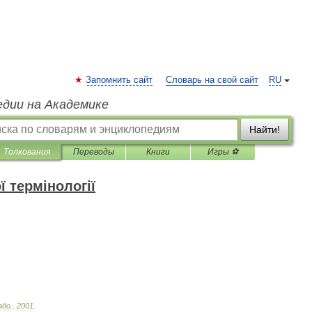
Запомнить сайт
Словарь на свой сайт
RU
едии на Академике
Найти!
Толкования
Переводы
Книги
Игры ⚽
 термінології
адо
.
.
2001
.