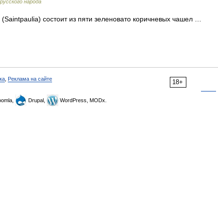
 русского народа
Saintpaulia) состоит из пяти зеленовато коричневых чашел …
ка
,
Реклама на сайте
18+
omla,
Drupal,
WordPress, MODx.