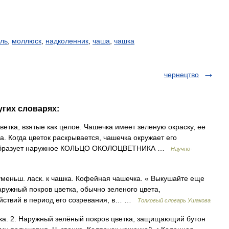
ль
,
моллюск
,
надколенник
,
чаша
,
чашка
чернецтво
угих словарях:
а, взятые как целое. Чашечка имеет зеленую окраску, ее
а. Когда цветок раскрывается, чашечка окружает его
 образует наружное КОЛЬЦО ОКОЛОЦВЕТНИКА …
Научно-
меньш. ласк. к чашка. Кофейная чашечка. « Выкушайте еще
Наружный покров цветка, обычно зеленого цвета,
йствий в период его созревания, в… …
Толковый словарь Ушакова
ка. 2. Наружный зелёный покров цветка, защищающий бутон