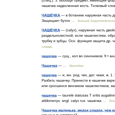
(спец.). 3. Вообще предмет, имеющий фор
чашечка надколенная кость. Толковый сл
ЧАШЕЧКА
— в ботанике наружная часть д
Защищает бутон …
Большой Энциклопедически
ЧАШЕЧКА
— (calyx), наружная часть двой
раздельнолистной, если чашелистики, обр
трубку и зубцы. Осн. функция защита др. 
словарь
чашечка
— сущ., кол во синонимов: 9 • ан
Чашечка
— …
Википедия
чашечка
— и; мн. род. чек, дат. чкам; ж. 
Разбить чашечку. Принести в чашечке варе
или сросшихся венчиком чашелистиков
чашечка
— taurelė statusas T sritis augalinin
atitikmenys: angl. calyx rus. чашечка …
Žemė
Чашечка маленька, медок сладок, чем 